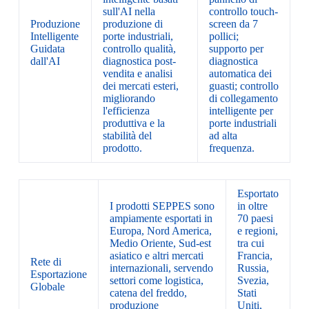
sull'AI nella
controllo touch-
Produzione
produzione di
screen da 7
Intelligente
porte industriali,
pollici;
Guidata
controllo qualità,
supporto per
dall'AI
diagnostica post-
diagnostica
vendita e analisi
automatica dei
dei mercati esteri,
guasti; controllo
migliorando
di collegamento
l'efficienza
intelligente per
produttiva e la
porte industriali
stabilità del
ad alta
prodotto.
frequenza.
Esportato
I prodotti SEPPES sono
in oltre
ampiamente esportati in
70 paesi
Europa, Nord America,
e regioni,
Medio Oriente, Sud-est
tra cui
asiatico e altri mercati
Francia,
Rete di
internazionali, servendo
Russia,
Esportazione
settori come logistica,
Svezia,
Globale
catena del freddo,
Stati
produzione
Uniti,