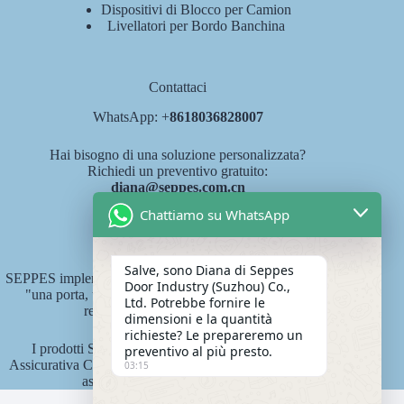
Dispositivi di Blocco per Camion
Livellatori per Bordo Banchina
Contattaci
WhatsApp: +
8618036828007
Hai bisogno di una soluzione personalizzata?
Richiedi un preventivo gratuito:
diana@seppes.com.cn
Chattiamo su WhatsApp
Servizi SEPPES
Salve, sono Diana di Seppes
SEPPES implementa il nuovo standard di servizio del settore
Door Industry (Suzhou) Co.,
"una porta, un cortile, servizio a vita" come sistema di
Ltd. Potrebbe fornire le
responsabilità a vita del prodotto.
dimensioni e la quantità
richieste? Le prepareremo un
I prodotti SEPPES sono assicurati dalla Compagnia
preventivo al più presto.
Assicurativa Cinese Ping An State Property con un importo
03:15
assicurativo di 15 milioni di yuan.