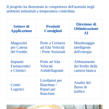
Il progetto ha dimostrato la competenza dell'azienda negli
ambienti industriali a temperatura controllata.
Direzione di
Settore di
Prodotti
Ottimizzazione
Applicazione
Consigliati
AI
Magazzini
Porte a Cerniera
Monitoraggio
per Catena
ad Alta Velocità
intelligente
del Freddo
/ Porte Sezionali
dell'energia
Impianti
Porte ad Alta
Abbinamento
Farmaceutici
Velocità
del livello della
e Chimici
Antideflagranti
camera bianca
Livellatori per
Analisi del
Centri
Banchine /
flusso di
Logistici
Ripari per
traffico
Banchine