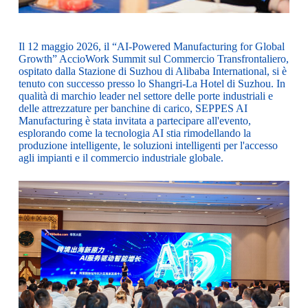
Il 12 maggio 2026, il “AI-Powered Manufacturing for Global
Growth” AccioWork Summit sul Commercio Transfrontaliero,
ospitato dalla Stazione di Suzhou di Alibaba International, si è
tenuto con successo presso lo Shangri-La Hotel di Suzhou. In
qualità di marchio leader nel settore delle porte industriali e
delle attrezzature per banchine di carico, SEPPES AI
Manufacturing è stata invitata a partecipare all'evento,
esplorando come la tecnologia AI stia rimodellando la
produzione intelligente, le soluzioni intelligenti per l'accesso
agli impianti e il commercio industriale globale.