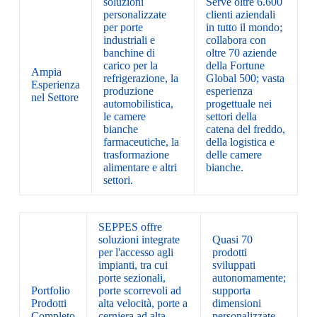
soluzioni
Serve oltre 6.600
personalizzate
clienti aziendali
per porte
in tutto il mondo;
industriali e
collabora con
banchine di
oltre 70 aziende
carico per la
della Fortune
Ampia
refrigerazione, la
Global 500; vasta
Esperienza
produzione
esperienza
nel Settore
automobilistica,
progettuale nei
le camere
settori della
bianche
catena del freddo,
farmaceutiche, la
della logistica e
trasformazione
delle camere
alimentare e altri
bianche.
settori.
SEPPES offre
soluzioni integrate
Quasi 70
per l'accesso agli
prodotti
impianti, tra cui
sviluppati
porte sezionali,
autonomamente;
Portfolio
porte scorrevoli ad
supporta
Prodotti
alta velocità, porte a
dimensioni
Completo
cerniera ad alta
personalizzate,