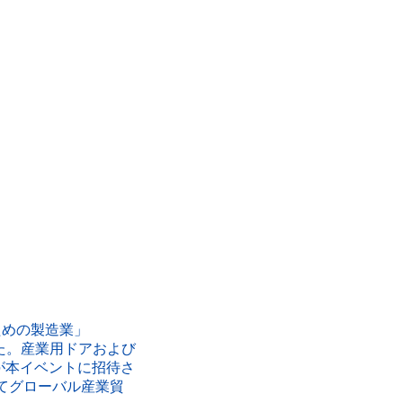
ための製造業」
した。産業用ドアおよび
ngが本イベントに招待さ
てグローバル産業貿