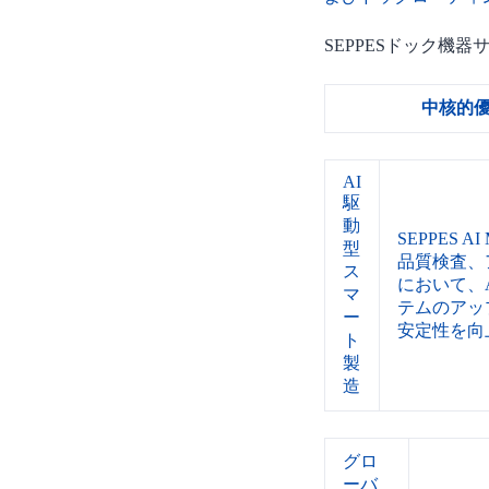
SEPPESドック機
中核的
AI
駆
動
SEPPES A
型
品質検査、
ス
において、
マ
テムのアッ
ー
安定性を向
ト
製
造
グロ
ーバ