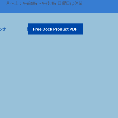
月〜土：午前9時〜午後7時 日曜日は休業
わせ
日本語
Free Dock Product PDF