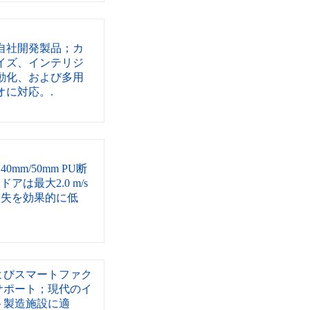
の自社開発製品；カ
イズ、インテリジ
動化、および多用
オに対応。.
mm/50mm PU断
は最大2.0 m/s
損失を効果的に低
よびスマートファク
サポート；現代のイ
ト製造施設に適