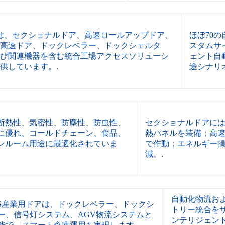
ESは、セクショナルドア、高速ロールアップドア、
ほぼ70
高速ドア、ドックレベラー、ドックシェルタ
スタムサ
び関連機器を含む統合工場アクセスソリューシ
ェント自
供しています。.
途シナリ
断熱性、気密性、防塵性、防虫性、
セクショナルドアには40
に優れ、コールドチェーン、食品、
熱パネルを装備；高速ドア
ンルーム用途に最適化されていま
で作動；エネルギー
減。.
自動化物流お
PES産業用ドアは、ドックレベラー、ドックシ
トリー統合を
ー、信号灯システム、AGV物流システムと
ンテリジェン