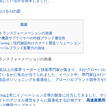
成しているかを探求しました。.
目次
ルトランスフォーメーションの加速
ドック機器サプライヤーの中核ブランド優位性
anufacturing：現代施設向けスマート製造ソリューション
ローバルブランド影響力の強化
トランスフォーメーションの加速
00名以上の業界リーダーと技術専門家が集まり、AIがグローバ
ているかに焦点が当てられました。イベント中、専門家はAIツ
製品ポジショニングを最適化し、グローバルブランド競争力を
anufacturingは常にイノベーション主導の製造に注力してきました
イトのデジタル運営をさらに最適化する計画です：
高速産業用
ング機器ウェブサイト.