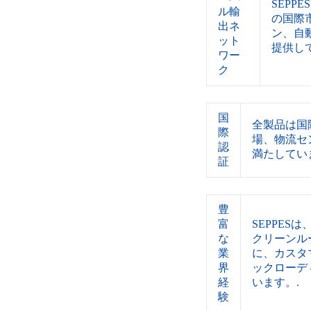
SEP
ル輸
の国際
出ネ
ン、自
ット
提供し
ワー
ク
国
全製品は国
際
場、物流セ
認
満たしてい
証
豊
富
SEPPE
な
クリーンル
業
に、カスタ
界
ックローデ
経
います。.
験