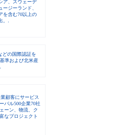
シア、スウェーデ
ュージーランド、
アを含む70以上の
出。.
Lなどの国際認証を
基準および北米産
.
の企業顧客にサービス
バル500企業70社
ェーン、物流、ク
富なプロジェクト