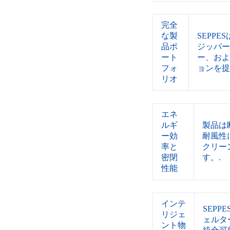
完全
な製
SEPP
品ポ
ジッパー
ート
ー、およ
フォ
ョンを提
リオ
エネ
ルギ
製品は
ー効
耐風性
率と
クリー
密閉
す。.
性能
インテ
SEP
リジェ
ェルタ
ント物