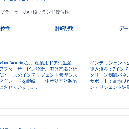
器サプライヤーの中核ブランド優位性
優位性
詳細説明
デー
I Manufacturingは、産業用ドアの生産、
インテリジェント
アフターサービス診断、海外市場分析
導入済み；7イン
AIベースのインテリジェント管理シス
クリーン制御パネ
プグレードを継続し、生産効率と製品
サポート；高頻度
上させています。.
ンテリジェント連動