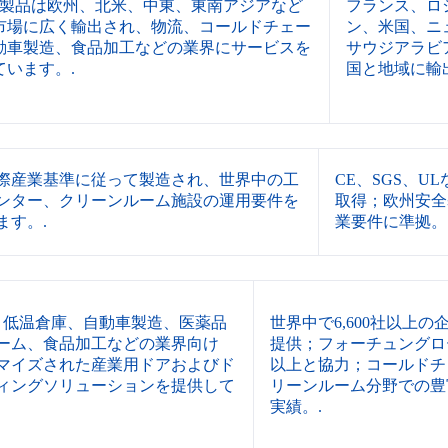
PES製品は欧州、北米、中東、東南アジアなど
フランス、ロ
市場に広く輸出され、物流、コールドチェー
ン、米国、ニ
動車製造、食品加工などの業界にサービスを
サウジアラビ
ています。.
国と地域に輸
際産業基準に従って製造され、世界中の工
CE、SGS、U
ンター、クリーンルーム施設の運用要件を
取得；欧州安全
ます。.
業要件に準拠。
Sは、低温倉庫、自動車製造、医薬品
世界中で6,600社以上
ーム、食品加工などの業界向け
提供；フォーチュングロー
マイズされた産業用ドアおよびド
以上と協力；コールドチ
ィングソリューションを提供して
リーンルーム分野での豊
実績。.