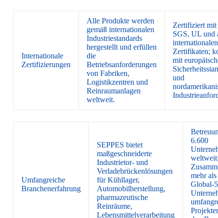
Alle Produkte werden
Zertifiziert mi
gemäß internationalen
SGS, UL und 
Industriestandards
internationalen
hergestellt und erfüllen
Zertifikaten; 
Internationale
die
mit europäisc
Zertifizierungen
Betriebsanforderungen
Sicherheitssta
von Fabriken,
und
Logistikzentren und
nordamerikani
Reinraumanlagen
Industrieanfor
weltweit.
Betreuun
6.600
SEPPES bietet
Unterne
maßgeschneiderte
weltweit
Industrietor- und
Zusamme
Verladebrückenlösungen
mehr als
Umfangreiche
für Kühllager,
Global-5
Branchenerfahrung
Automobilherstellung,
Unterne
pharmazeutische
umfangr
Reinräume,
Projekte
Lebensmittelverarbeitung