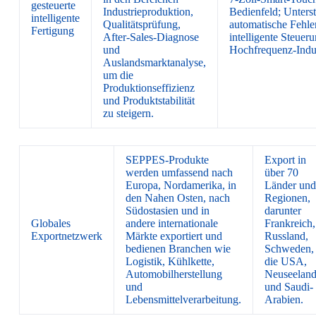
gesteuerte
Industrieproduktion,
Bedienfeld; Unters
intelligente
Qualitätsprüfung,
automatische Fehle
Fertigung
After-Sales-Diagnose
intelligente Steueru
und
Hochfrequenz-Indus
Auslandsmarktanalyse,
um die
Produktionseffizienz
und Produktstabilität
zu steigern.
SEPPES-Produkte
Export in
werden umfassend nach
über 70
Europa, Nordamerika, in
Länder und
den Nahen Osten, nach
Regionen,
Südostasien und in
darunter
Globales
andere internationale
Frankreich,
Exportnetzwerk
Märkte exportiert und
Russland,
bedienen Branchen wie
Schweden,
Logistik, Kühlkette,
die USA,
Automobilherstellung
Neuseelan
und
und Saudi-
Lebensmittelverarbeitung.
Arabien.