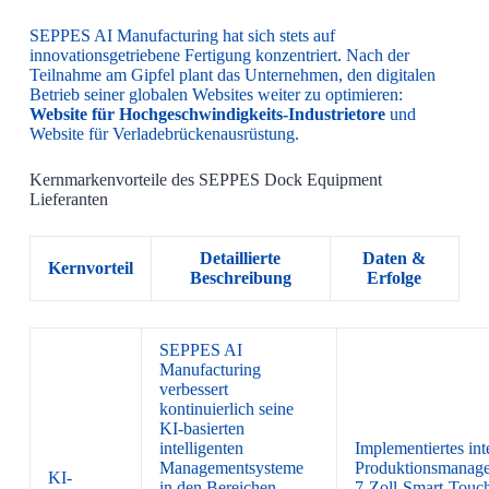
SEPPES AI Manufacturing hat sich stets auf
innovationsgetriebene Fertigung konzentriert. Nach der
Teilnahme am Gipfel plant das Unternehmen, den digitalen
Betrieb seiner globalen Websites weiter zu optimieren:
Website für Hochgeschwindigkeits-Industrietore
und
Website für Verladebrückenausrüstung.
Kernmarkenvorteile des SEPPES Dock Equipment
Lieferanten
Detaillierte
Daten &
Kernvorteil
Beschreibung
Erfolge
SEPPES AI
Manufacturing
verbessert
kontinuierlich seine
KI-basierten
intelligenten
Implementiertes int
Managementsysteme
Produktionsmanag
KI-
in den Bereichen
7-Zoll-Smart-Touc