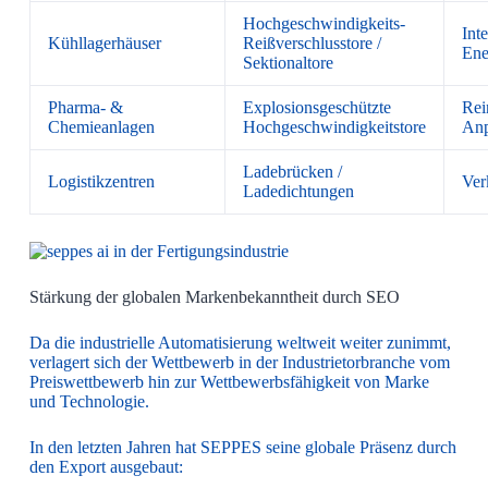
Hochgeschwindigkeits-
Inte
Kühllagerhäuser
Reißverschlusstore /
Ene
Sektionaltore
Pharma- &
Explosionsgeschützte
Rei
Chemieanlagen
Hochgeschwindigkeitstore
Anp
Ladebrücken /
Logistikzentren
Ver
Ladedichtungen
Stärkung der globalen Markenbekanntheit durch SEO
Da die industrielle Automatisierung weltweit weiter zunimmt,
verlagert sich der Wettbewerb in der Industrietorbranche vom
Preiswettbewerb hin zur Wettbewerbsfähigkeit von Marke
und Technologie.
In den letzten Jahren hat SEPPES seine globale Präsenz durch
den Export ausgebaut: