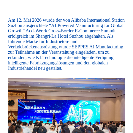
Am 12. Mai 2026 wurde der von Alibaba International Station
Suzhou ausgerichtete “AI-Powered Manufacturing for Global
Growth” AccioWork Cross-Border E-Commerce Summit
erfolgreich im Shangri-La Hotel Suzhou abgehalten. Als
führende Marke für Industrietore und
Verladebrückenausrüstung wurde SEPPES AI Manufacturing
zur Teilnahme an der Veranstaltung eingeladen, um zu
erkunden, wie KI-Technologie die intelligente Fertigung,
intelligente Fabrikzugangslösungen und den globalen
Industriehandel neu gestaltet.