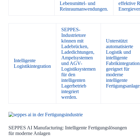
Lebensmittel- und
effektive 
Reinraumanwendungen.
Energiever
SEPPES-
Industrietore
können mit
Unterstützt
Ladebrücken,
automatisierte
Ladedichtungen,
Logistik und
Ampelsystemen
intelligente
Intelligente
und AGV-
Fabrikintegration
Logistikintegration
Logistiksystemen
geeignet für
für den
moderne
intelligenten
intelligente
Lagerbetrieb
Fertigungsanlage
integriert
werden.
SEPPES AI Manufacturing: Intelligente Fertigungslösungen
für moderne Anlagen