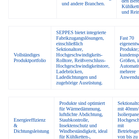
den Bere
und andere Branchen.
Kühlkett
und Rei
SEPPES bietet integrierte
Fabrikzugangslösungen,
Fast 70
einschließlich
eigenentw
Sektionaltore,
Produkte; 
Vollständiges
Hochgeschwindigkeits-
kundenspe
Produktportfolio
Rolltore, Reißverschluss-
Größen, i
Hochgeschwindigkeitstore,
Automati
Ladebrücken,
mehrere
Ladedichtungen und
Anwendun
zugehörige Ausrüstung.
Produkte sind optimiert
Sektionalto
für Wärmedämmung,
mit 40mm
luftdichte Abdichtung,
Isolierpane
Energieeffizienz
Staubkontrolle,
Hochgesch
&
Insektenschutz und
mit
Dichtungsleistung
Windbeständigkeit, ideal
Betriebsge
für Kühlketten-,
von bis zu 