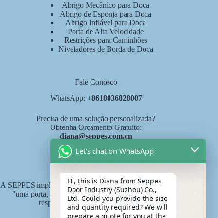
Abrigo Mecânico para Doca
Abrigo de Esponja para Doca
Abrigo Inflável para Doca
Porta de Alta Velocidade
Restrições para Caminhões
Niveladores de Borda de Doca
Fale Conosco
WhatsApp: +
8618036828007
Precisa de uma solução personalizada?
Obtenha Orçamento Gratuito:
diana@seppes.com.cn
Let's chat on WhatsApp
Serviços SEPPES
Hi, this is Diana from Seppes
A SEPPES implementa o novo padrão de serviço industrial de
Door Industry (Suzhou) Co.,
"uma porta, um pátio, serviço vitalício", um sistema de
Ltd. Could you provide the size
responsabilidade vitalícia do produto.
and quantity required? We will
prepare a quote for you at the