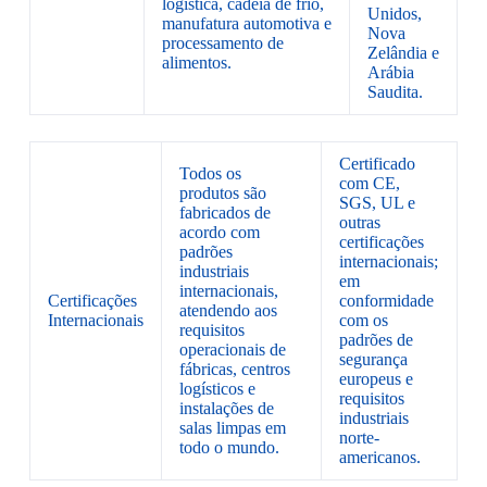
logística, cadeia de frio,
Unidos,
manufatura automotiva e
Nova
processamento de
Zelândia e
alimentos.
Arábia
Saudita.
Certificado
Todos os
com CE,
produtos são
SGS, UL e
fabricados de
outras
acordo com
certificações
padrões
internacionais;
industriais
em
internacionais,
Certificações
conformidade
atendendo aos
Internacionais
com os
requisitos
padrões de
operacionais de
segurança
fábricas, centros
europeus e
logísticos e
requisitos
instalações de
industriais
salas limpas em
norte-
todo o mundo.
americanos.