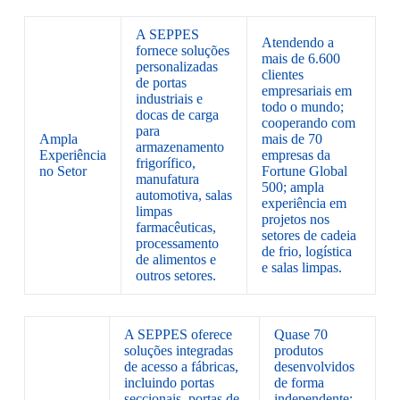
A SEPPES
Atendendo a
fornece soluções
mais de 6.600
personalizadas
clientes
de portas
empresariais em
industriais e
todo o mundo;
docas de carga
cooperando com
para
Ampla
mais de 70
armazenamento
Experiência
empresas da
frigorífico,
no Setor
Fortune Global
manufatura
500; ampla
automotiva, salas
experiência em
limpas
projetos nos
farmacêuticas,
setores de cadeia
processamento
de frio, logística
de alimentos e
e salas limpas.
outros setores.
A SEPPES oferece
Quase 70
soluções integradas
produtos
de acesso a fábricas,
desenvolvidos
incluindo portas
de forma
seccionais, portas de
independente;