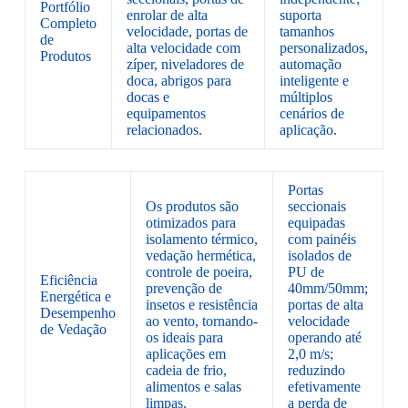
Portfólio
enrolar de alta
suporta
Completo
velocidade, portas de
tamanhos
de
alta velocidade com
personalizados,
Produtos
zíper, niveladores de
automação
doca, abrigos para
inteligente e
docas e
múltiplos
equipamentos
cenários de
relacionados.
aplicação.
Portas
Os produtos são
seccionais
otimizados para
equipadas
isolamento térmico,
com painéis
vedação hermética,
isolados de
controle de poeira,
PU de
Eficiência
prevenção de
40mm/50mm;
Energética e
insetos e resistência
portas de alta
Desempenho
ao vento, tornando-
velocidade
de Vedação
os ideais para
operando até
aplicações em
2,0 m/s;
cadeia de frio,
reduzindo
alimentos e salas
efetivamente
limpas.
a perda de