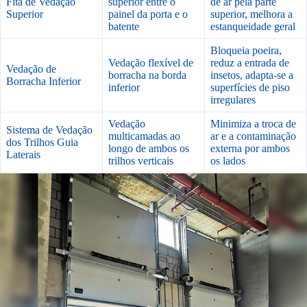
Fita de Vedação
superior entre o
de ar pela parte
Superior
painel da porta e o
superior, melhora a
batente
estanqueidade geral
Bloqueia poeira,
Vedação flexível de
reduz a entrada de
Vedação de
borracha na borda
insetos, adapta-se a
Borracha Inferior
inferior
superfícies de piso
irregulares
Vedação
Minimiza a troca de
Sistema de Vedação
multicamadas ao
ar e a contaminação
dos Trilhos Guia
longo de ambos os
externa por ambos
Laterais
trilhos verticais
os lados