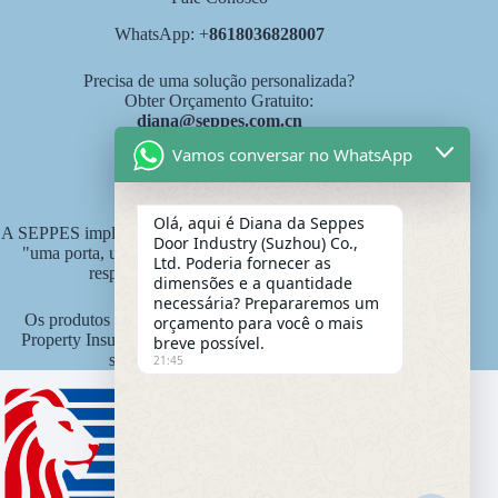
WhatsApp: +
8618036828007
Precisa de uma solução personalizada?
Obter Orçamento Gratuito:
diana@seppes.com.cn
Vamos conversar no WhatsApp
Serviços SEPPES
Olá, aqui é Diana da Seppes
A SEPPES implementa o novo padrão de serviço industrial de
Door Industry (Suzhou) Co.,
"uma porta, um pátio, serviço vitalício" como sistema de
Ltd. Poderia fornecer as
responsabilidade vitalícia do produto.
dimensões e a quantidade
necessária? Prepararemos um
Os produtos SEPPES são segurados pela Ping An State
orçamento para você o mais
Property Insurance Company da China com um valor de
breve possível.
seguro de 15 milhões de yuans.
21:45