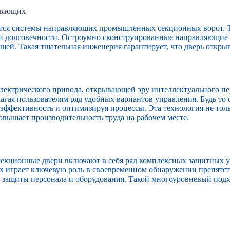
вляющих
ся системы направляющих промышленных секционных ворот. Точ
и долговечности. Остроумно сконструированные направляющие 
й. Такая тщательная инженерия гарантирует, что дверь открыва
ектрического привода, открывающей эру интеллектуального пер
лагая пользователям ряд удобных вариантов управления. Будь т
 эффективность и оптимизируя процессы. Эта технология не тол
овышает производительность труда на рабочем месте.
 секционные двери включают в себя ряд комплексных защитных у
х играет ключевую роль в своевременном обнаружении препятст
я защиты персонала и оборудования. Такой многоуровневый под