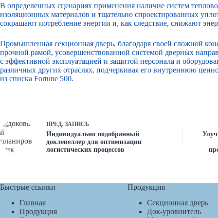
В определенных сценариях применения наличие систем теплов
изоляционных материалов и тщательно спроектированных уплот
сокращают потребление энергии и, как следствие, снижают энер
Промышленная секционная дверь, благодаря своей сложной кон
прочной рамой, усовершенствованной системой дверных направ
с эффективной эксплуатацией и защитой персонала и оборудова
различных других отраслях, подчеркивая его внутреннюю ценн
из списка Fortune 500.
ПРЕД.
ЗАПИСЬ
Индивидуально подобранный
Улуч
доклевеллер для оптимизации
логистических процессов
пр
Быстрые ссылки
Продукция
Главная
Секционная дверь
Продукция
Док-уровнитель