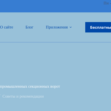
Пн -
Бесплатны
О сайте
Блог
Приложения
Связаться 
 промышленных секционных ворот
Советы и рекомендации