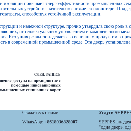
ой изоляции повышает энергоэффективность промышленных сек
нительных устройств значительно снижает теплопотери. Подде
гозатраты, способствуя устойчивой эксплуатации.
струкции и надежной структуре, прочно утвердила свою роль 
ляющих, интеллектуальным управлением и комплексными механи
ния. Его универсальность делает его основным продуктом в пр
ость в современной промышленной среде. Эта дверь установлен
СЛЕД.
ЗАПИСЬ
шение доступа на предприятие с
помощью инновационных
омышленных секционных ворот
Свяжитесь с нами
Услуги SEPPE
WhatsApp: +
8618036828007
SEPPES внедряе
"одна дверь, о