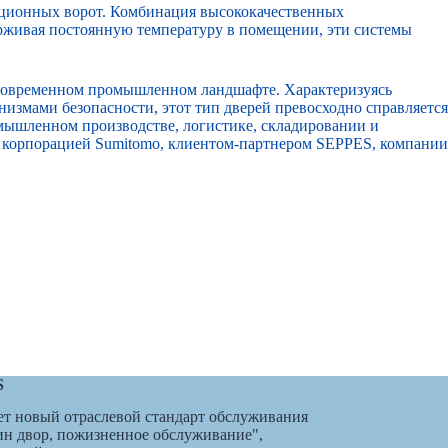
ционных ворот. Комбинация высококачественных
рживая постоянную температуру в помещении, эти системы
в современном промышленном ландшафте. Характеризуясь
змами безопасности, этот тип дверей превосходно справляется
омышленном производстве, логистике, складировании и
а
корпорацией Sumitomo,
клиентом-партнером SEPPES, компании
S
т новый отраслевой стандарт обслуживания
дин двор, пожизненное обслуживание",