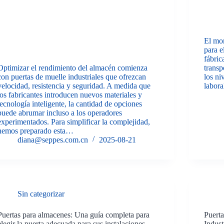
El mo
para e
fábric
Optimizar el rendimiento del almacén comienza
transp
con puertas de muelle industriales que ofrezcan
los ni
velocidad, resistencia y seguridad. A medida que
labor
los fabricantes introducen nuevos materiales y
tecnología inteligente, la cantidad de opciones
puede abrumar incluso a los operadores
experimentados. Para simplificar la complejidad,
hemos preparado esta…
diana@seppes.com.cn
2025-08-21
Sin categorizar
Puertas para almacenes: Una guía completa para
Puert
elegir la puerta adecuada para sus instalaciones
Indust