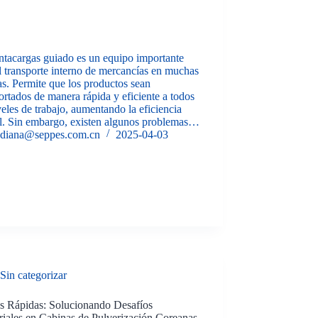
ntacargas guiado es un equipo importante
l transporte interno de mercancías en muchas
as. Permite que los productos sean
ortados de manera rápida y eficiente a todos
veles de trabajo, aumentando la eficiencia
al. Sin embargo, existen algunos problemas…
diana@seppes.com.cn
2025-04-03
Sin categorizar
as Rápidas: Solucionando Desafíos
riales en Cabinas de Pulverización Coreanas