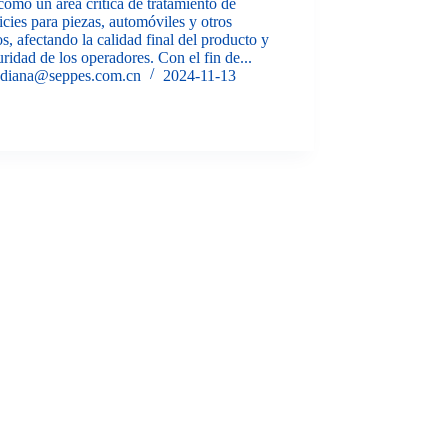
como un área crítica de tratamiento de
icies para piezas, automóviles y otros
s, afectando la calidad final del producto y
uridad de los operadores. Con el fin de...
diana@seppes.com.cn
2024-11-13