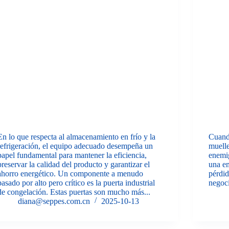
En lo que respecta al almacenamiento en frío y la
Cuando
refrigeración, el equipo adecuado desempeña un
muelle
papel fundamental para mantener la eficiencia,
enemig
preservar la calidad del producto y garantizar el
una em
ahorro energético. Un componente a menudo
pérdid
pasado por alto pero crítico es la puerta industrial
negoci
de congelación. Estas puertas son mucho más...
diana@seppes.com.cn
2025-10-13