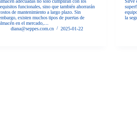
almacén adecuadas no solo cumplirán con los
Sirve 
requisitos funcionales, sino que también ahorrarán
superf
costos de mantenimiento a largo plazo. Sin
equipo
embargo, existen muchos tipos de puertas de
la seg
almacén en el mercado,…
diana@seppes.com.cn
2025-01-22