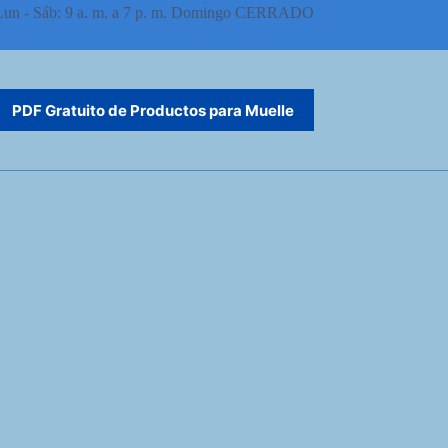
Lun - Sáb: 9 a. m. a 7 p. m. Domingo CERRADO
PDF Gratuito de Productos para Muelle
Español